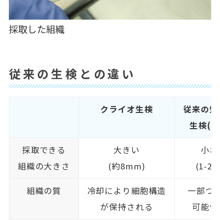
採取した組織
従来の生検との違い
クライオ生検
従来の気
生検(TB
採取できる
大きい
小さ
組織の大きさ
(約8mm)
(1-2
組織の質
冷却により細胞構造
一部つ
が保持される
可能性