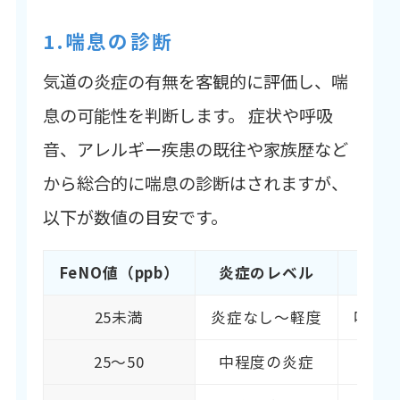
1.喘息の診断
気道の炎症の有無を客観的に評価し、喘
息の可能性を判断します。 症状や呼吸
音、アレルギー疾患の既往や家族歴など
から総合的に喘息の診断はされますが、
以下が数値の目安です。
FeNO値（ppb）
炎症のレベル
25未満
炎症なし～軽度
喘息
25～50
中程度の炎症
喘息