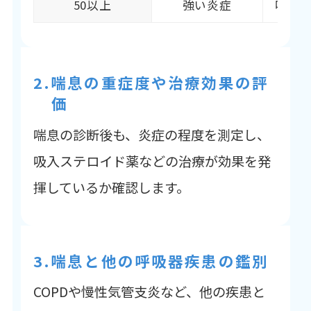
50以上
強い炎症
喘息
2.喘息の重症度や治療効果の評
価
喘息の診断後も、炎症の程度を測定し、
吸入ステロイド薬などの治療が効果を発
揮しているか確認します。
3.喘息と他の呼吸器疾患の鑑別
COPDや慢性気管支炎など、他の疾患と